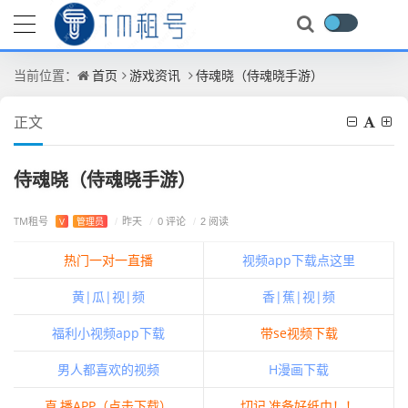
首页
游戏资讯
侍魂晓（侍魂晓手游）
当前位置：
正文
侍魂晓（侍魂晓手游）
TM租号
/
0 评论
V
管理员
/
昨天
/
2 阅读
热门一对一直播
视频app下载点这里
黄|瓜|视|频
香|蕉|视|频
福利小视频app下载
带se视频下载
男人都喜欢的视频
H漫画下载
直,播APP（点击下载）
切记,准备好纸巾！！