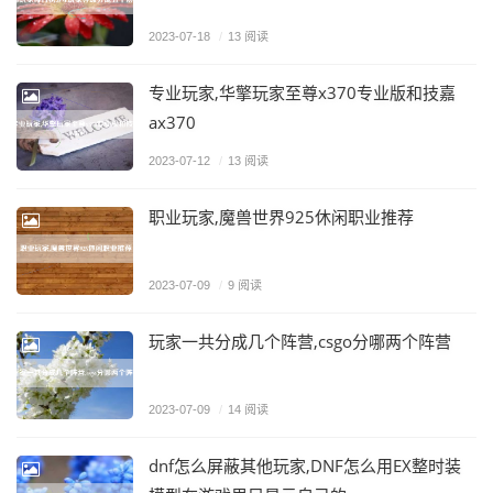
2023-07-18
/
13 阅读
专业玩家,华擎玩家至尊x370专业版和技嘉
ax370
2023-07-12
/
13 阅读
职业玩家,魔兽世界925休闲职业推荐
2023-07-09
/
9 阅读
玩家一共分成几个阵营,csgo分哪两个阵营
2023-07-09
/
14 阅读
dnf怎么屏蔽其他玩家,DNF怎么用EX整时装