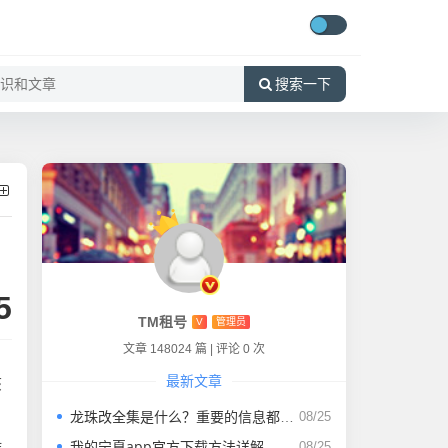
搜索一下
5
TM租号
V
管理员
文章 148024 篇
|
评论 0 次
最新文章
该
龙珠改全集是什么？重要的信息都在这里
08/25
我的宁夏app官方下载方法详解
作
08/25