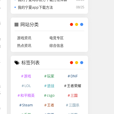
色
我的宁夏app下载方法
08/25
画
网站分类
游戏资讯
电竞专区
的
热点资讯
综合信息
地
于
标签列表
，
游戏
玩家
DNF
LOL
逆战
王者荣耀
光
此
和平精英
csgo
三国
Steam
王者
三国杀
特