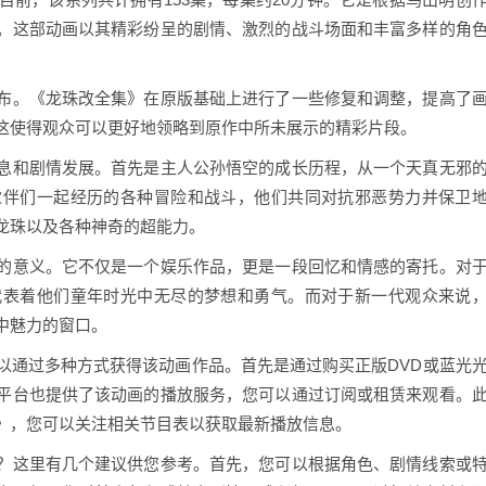
。这部动画以其精彩纷呈的剧情、激烈的战斗场面和丰富多样的角
布。《龙珠改全集》在原版基础上进行了一些修复和调整，提高了
这使得观众可以更好地领略到原作中所未展示的精彩片段。
息和剧情发展。首先是主人公孙悟空的成长历程，从一个天真无邪
伙伴们一起经历的各种冒险和战斗，他们共同对抗邪恶势力并保卫
龙珠以及各种神奇的超能力。
的意义。它不仅是一个娱乐作品，更是一段回忆和情感的寄托。对
代表着他们童年时光中无尽的梦想和勇气。而对于新一代观众来说
中魅力的窗口。
以通过多种方式获得该动画作品。首先是通过购买正版DVD或蓝光
平台也提供了该动画的播放服务，您可以通过订阅或租赁来观看。
》，您可以关注相关节目表以获取最新播放信息。
？这里有几个建议供您参考。首先，您可以根据角色、剧情线索或