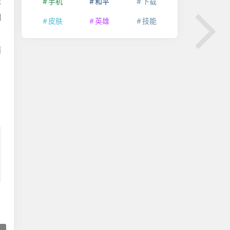
手机
和平
下载
评
们
皮肤
英雄
技能
面